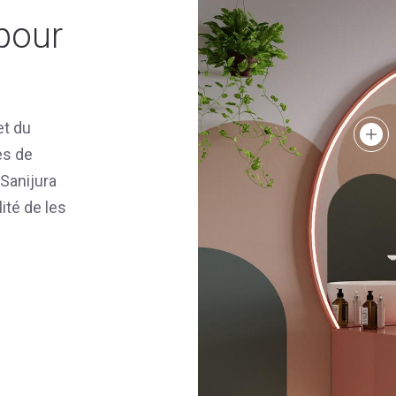
pour
et du
es de
 Sanijura
ité de les