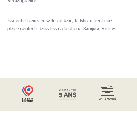
Rectangulaire
Essentiel dans la salle de bain, le Miroir tient une
place centrale dans les collections Sanijura. Rétro-
éclairé, antibuée rectangulaire ou arrondi, trouvez le
Miroir Reflet.