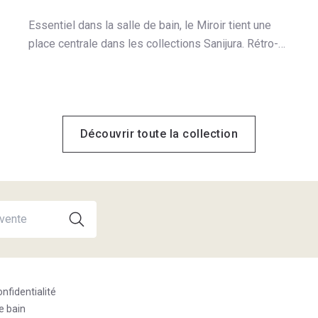
Essentiel dans la salle de bain, le Miroir tient une
place centrale dans les collections Sanijura. Rétro-
éclairé, antibuée rectangulaire ou arrondi, trouvez le
Miroir Reflet.
Découvrir toute la collection
onfidentialité
e bain