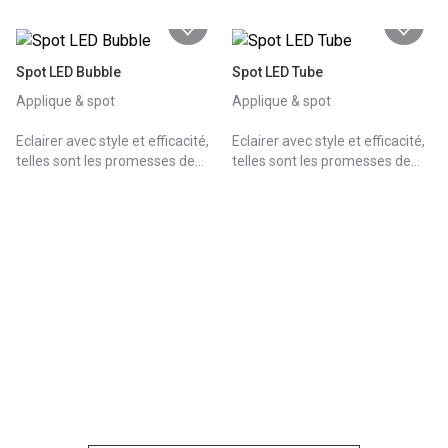
Spot LED Bubble
Spot LED Tube
Applique & spot
Applique & spot
Eclairer avec style et efficacité,
Eclairer avec style et efficacité,
telles sont les promesses de
telles sont les promesses de
notre collection de luminaires
notre collection de luminaires
qui présente jusqu'à 12 designs
qui présente jusqu'à 12 designs
différents. A fixer au plafond,
différents. A fixer au plafond,
au mur ou à votre miroir, nos
au mur ou à votre miroir, nos
luminaires sont pratiques et
luminaires sont pratiques et
faciles à installer.
faciles à installer.