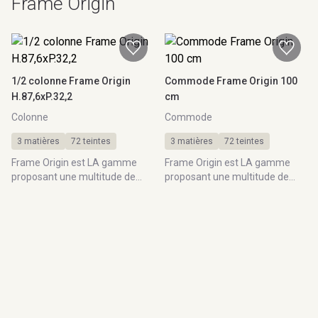
Frame Origin
1/2 colonne Frame Origin
Commode Frame Origin 100
H.87,6xP.32,2
cm
Colonne
Commode
3 matières
72 teintes
3 matières
72 teintes
Frame Origin est LA gamme
Frame Origin est LA gamme
proposant une multitude de
proposant une multitude de
matières et de coloris vous
matières et de coloris vous
permettant de composer &
permettant de composer &
personnaliser la salle de bain
personnaliser la salle de bain
qui vous ressemble.
qui vous ressemble.