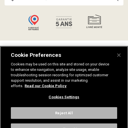
Talents
Politique de confidentialité
Cookie Preferences
Catalogues
Guides salle de bain
Aides et conseils
Plan du site
Cookies may be used on this site and stored on your device
to enhance site navigation, analyze site usage, enable
Notices de montage
Fiches techniques
troubleshooting session recording for optimized customer
Nuanciers
Recrutement
support resolution, and assist in our marketing
Mentions légales
efforts.
Read our Cookie Policy
Cookies Settings
Contactez-nous
Reject All
Sanijura, 33 Rue Stephen Pichon, 39300 Champagnole