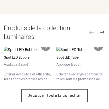
au mur ou à votre miroir, nos
au mur ou à votre miroir, nos
luminaires sont pratiques et
luminaires sont pratiques et
faciles à installer.
faciles à installer.
Produits de la collection
Luminaires
Spot LED Bubble
Spot LED Tube
Applique & spot
Applique & spot
Eclairer avec style et efficacité,
Eclairer avec style et efficacité,
telles sont les promesses de
telles sont les promesses de
notre collection de luminaires
notre collection de luminaires
qui présente jusqu'à 12 designs
qui présente jusqu'à 12 designs
différents. A fixer au plafond,
différents. A fixer au plafond,
Découvrir toute la collection
au mur ou à votre miroir, nos
au mur ou à votre miroir, nos
luminaires sont pratiques et
luminaires sont pratiques et
faciles à installer.
faciles à installer.