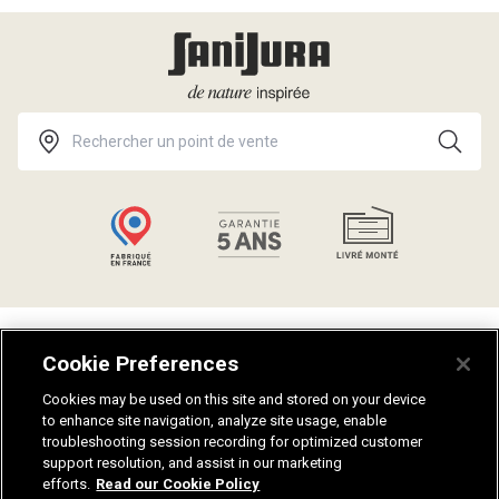
Talents
Politique de confidentialité
Cookie Preferences
Catalogues
Guides salle de bain
Aides et conseils
Plan du site
Cookies may be used on this site and stored on your device
to enhance site navigation, analyze site usage, enable
Notices de montage
Fiches techniques
troubleshooting session recording for optimized customer
Nuanciers
Recrutement
support resolution, and assist in our marketing
Mentions légales
efforts.
Read our Cookie Policy