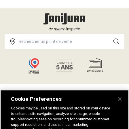
Talents
Politique de confidentialité
Cookie Preferences
Catalogues
Guides salle de bain
Aides et conseils
Plan du site
Cookies may be used on this site and stored on your device
to enhance site navigation, analyze site usage, enable
Notices de montage
Fiches techniques
troubleshooting session recording for optimized customer
Nuanciers
Recrutement
support resolution, and assist in our marketing
Mentions légales