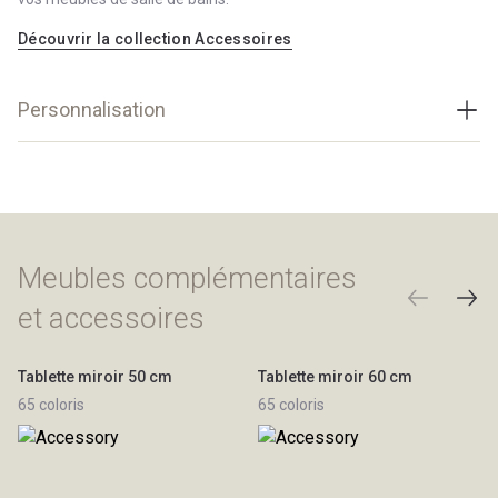
Découvrir la collection Accessoires
Personnalisation
Teintes et matières
Bois Massif
8 couleurs
Décor
Meubles complémentaires
18 couleurs
Laque
et accessoires
39 couleurs - 1 finition
Afficher le nuancier
Tablette miroir 50 cm
Tablette miroir 60 cm
65 coloris
65 coloris