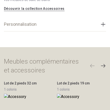
Découvrir la collection Accessoires
Personnalisation
Teintes et matières
Bois Massif
8 couleurs
Décor
Meubles complémentaires
18 couleurs
Laque
et accessoires
39 couleurs - 1 finition
Afficher le nuancier
Lot de 2 pieds 32 cm
Lot de 2 pieds 19 cm
1 coloris
1 coloris