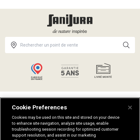
Talents
Politique de confidentialité
Cookie Preferences
Catalogues
Guides salle de bain
Aides et conseils
Plan du site
Cookies may be used on this site and stored on your device
to enhance site navigation, analyze site usage, enable
Notices de montage
Fiches techniques
troubleshooting session recording for optimized customer
Nuanciers
Recrutement
support resolution, and assist in our marketing
Mentions légales