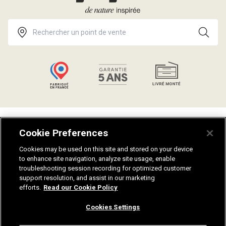
Talents
Politique de confidentialité
Cookie Preferences
Catalogues
Guides salle de bain
Aides et conseils
Plan du site
Cookies may be used on this site and stored on your device
to enhance site navigation, analyze site usage, enable
Notices de montage
Fiches techniques
troubleshooting session recording for optimized customer
Nuanciers
Recrutement
support resolution, and assist in our marketing
Mentions légales
efforts.
Read our Cookie Policy
Cookies Settings
Contactez-nous