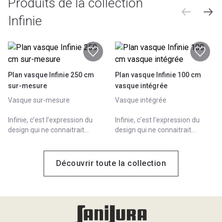
Produits de la collection
Matériaux & teintes
Highstrat
Infinie
12 coloris
Synthèse
2 coloris
Afficher le nuancier
Plan vasque Infinie 250 cm
Plan vasque Infinie 100 cm
sur-mesure
vasque intégrée
Vasque sur-mesure
Vasque intégrée
Infinie, c’est l’expression du
Infinie, c’est l’expression du
design qui ne connaitrait
design qui ne connaitrait
aucune limite, ni en dimension,
aucune limite, ni en dimension,
ni en composition. 100%
ni en composition. 100%
modulable, Infinie s’adapte à
modulable, Infinie s’adapte à
Découvrir toute la collection
tous les projets.
tous les projets.