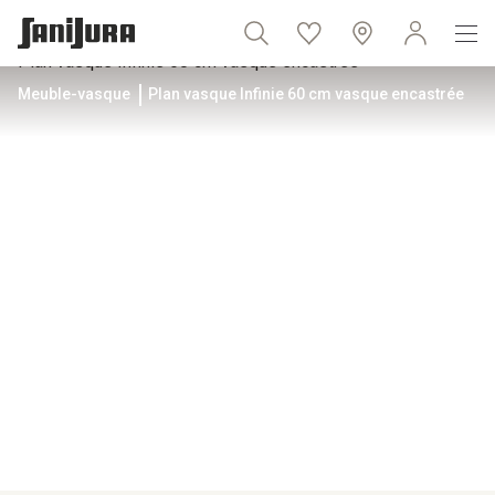
Meuble-vasque
Plan vasque Infinie 60 cm vasque encastrée