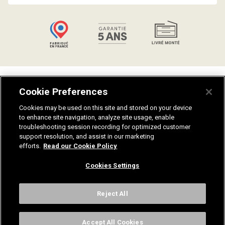
Talents
Politique de confidentialité
Cookie Preferences
Catalogues
Guides salle de bain
Aides et conseils
Plan du site
Cookies may be used on this site and stored on your device
to enhance site navigation, analyze site usage, enable
Notices de montage
Fiches techniques
troubleshooting session recording for optimized customer
Nuanciers
Recrutement
support resolution, and assist in our marketing
Mentions légales
efforts.
Read our Cookie Policy
Cookies Settings
Contactez-nous
Reject All
Sanijura, 33 Rue Stephen Pichon, 39300 Champagnole
Accept All Cookies
© Sanijura 2024