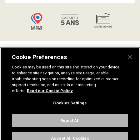
Talents
Politique de confidentialité
Cookie Preferences
Catalogues
Guides salle de bain
Aides et conseils
Plan du site
Cookies may be used on this site and stored on your device
to enhance site navigation, analyze site usage, enable
Notices de montage
Fiches techniques
troubleshooting session recording for optimized customer
Nuanciers
Recrutement
support resolution, and assist in our marketing
Mentions légales
efforts.
Read our Cookie Policy
Cookies Settings
Contactez-nous
Reject All
Sanijura, 33 Rue Stephen Pichon, 39300 Champagnole
Accept All Cookies
© Sanijura 2024