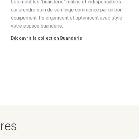
Les meubles "buanderie" malins et indispensables
car prendre soin de son linge commence par un bon
équipement. Ils organisent et optimisent avec style
votre espace buanderie.
Découvrir la collection Buanderie
Teintes et matières
Décor
25 couleurs
Afficher le nuancier
ires