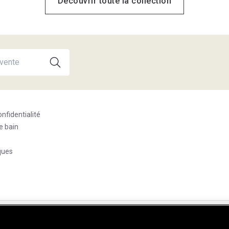
Découvrir toute la collection
onfidentialité
e bain
ques
39300 Champagnole