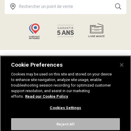
Talents
Politique de confidentialité
Cookie Preferences
Catalogues
Guides salle de bain
Aides et conseils
Plan du site
Cookies may be used on this site and stored on your device
to enhance site navigation, analyze site usage, enable
Notices de montage
Fiches techniques
troubleshooting session recording for optimized customer
Nuanciers
Recrutement
support resolution, and assist in our marketing
Mentions légales
efforts.
Read our Cookie Policy
Cookies Settings
Contactez-nous
Reject All
Sanijura, 33 Rue Stephen Pichon, 39300 Champagnole