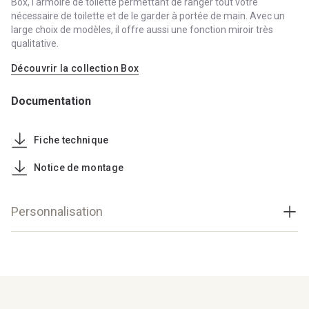
Box, l'armoire de toilette permettant de ranger tout votre
nécessaire de toilette et de le garder à portée de main. Avec un
large choix de modèles, il offre aussi une fonction miroir très
qualitative.
Découvrir la collection Box
Documentation
Fiche technique
Notice de montage
Personnalisation
Configurations
Façade Lisse
1 porte
Porte miroir double face