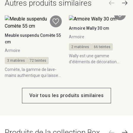
Autres produits similaires
Teintes et matières
Décor
25 couleurs
Armoire Wally 30 cm
Afficher le nuancier
Meuble suspendu Comète 55
Armoire
cm
2 matières
66 teintes
Armoire
Wally est une gamme
3 matières
72 teintes
d'éléments de décoration
coordonnés à votre meuble de
Comète, la gamme de lave-
salle de bain. Vous y trouverez
mains authentique qui laisse
des étagères, des niches, des
place à votre créativité et à vos
meubles muraux et des 1/2
envies. Cassez les codes et
Colonnes ouvertes.
dévoilez toutes vos
Voir tous les produits similaires
personnalités avec cette
collection modulable à l'infinie.
Produits de la collection Box