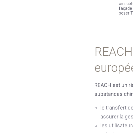
cm, côt
façade 
poser 
REACH 
europée
REACH est un règ
substances chimi
le transfert d
assurer la ge
les utilisateu