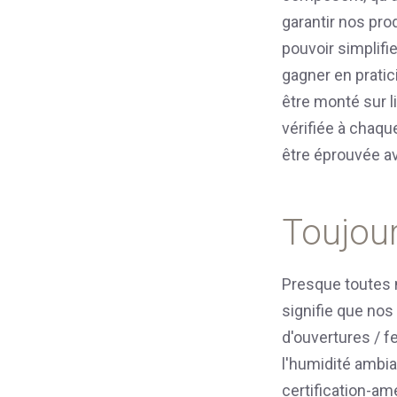
garantir nos prod
pouvoir simplifi
gagner en pratic
être monté sur l
vérifiée à chaq
être éprouvée av
Toujou
Presque toutes n
signifie que no
d'ouvertures / f
l'humidité ambian
certification-am