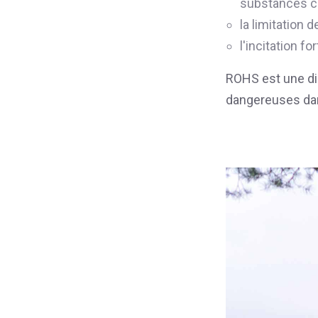
substances c
la limitation 
l'incitation f
ROHS est une dir
dangereuses dan