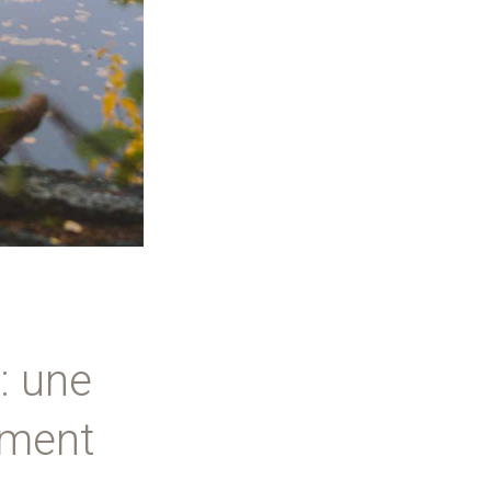
: une
lement