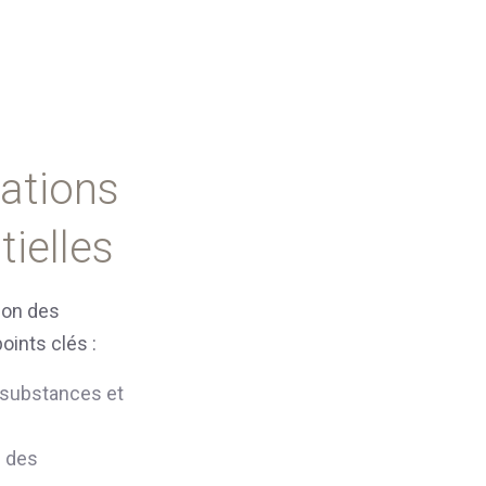
ations
ielles
ion des
ints clés :
es substances et
s des